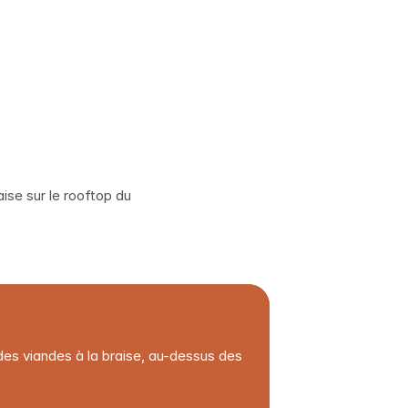
BLOG
POSTULER
BLOG
POSTULER
ise sur le rooftop du
des viandes à la braise, au-dessus des