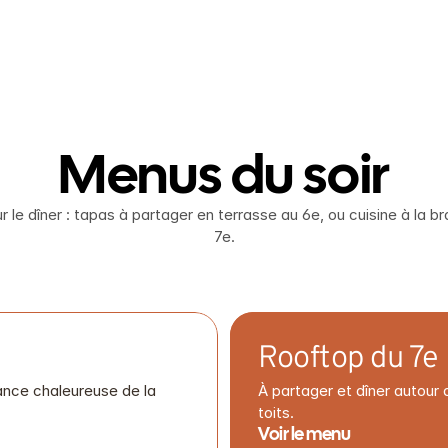
STREETFOOD
ACCUEIL
PRIVATISATION
HISTOIRE
STREETFOOD
ACCUEIL
PRIVATISATION
HISTOIRE
Menus du soir
le dîner : tapas à partager en terrasse au 6e, ou cuisine à la bra
7e.
Rooftop du 7e
ance chaleureuse de la
À partager et dîner autour 
toits.
Voir le menu