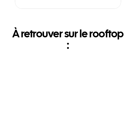
À retrouver sur le rooftop
:
DJ à Terraza Mikuna
Collab avec l'Effet Mer
Coucher de soleil 